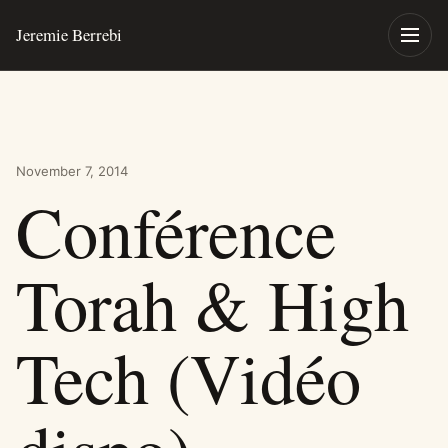
Skip to content
Jeremie Berrebi
Toggle
November 7, 2014
Conférence
Torah & High
Tech (Vidéo