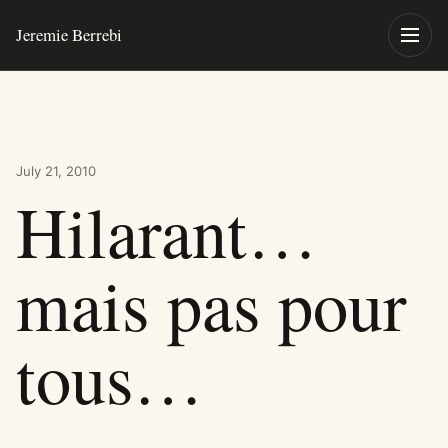
Skip to content
Jeremie Berrebi
Toggle
July 21, 2010
Hilarant…
mais pas pour
tous…