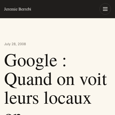
Skip to content
Jeremie Berrebi
Toggle
July 28, 2008
Google :
Quand on voit
leurs locaux