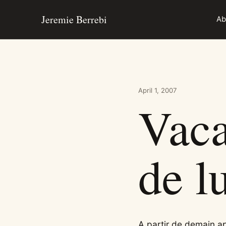
Skip to content
Jeremie Berrebi
Ab
April 1, 2007
Vaca
de l
A partir de demain ap