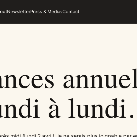
out
Newsletter
Press & Media
Contact
nces annuel
undi à lund
rès midi (lundi 2 avril), je ne serais plus joignable par