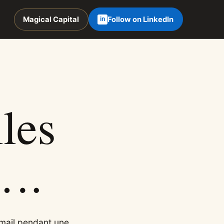
Magical Capital
Follow on LinkedIn
les
i….
 email pendant une