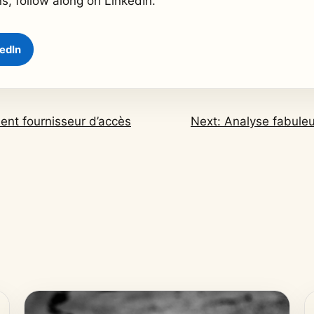
ns, follow along on LinkedIn.
kedIn
ent fournisseur d’accès
Next: Analyse fabuleu