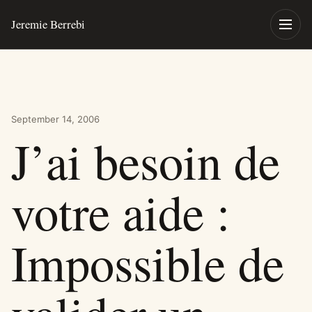
Skip to content
Jeremie Berrebi
Toggle
September 14, 2006
J’ai besoin de
votre aide :
Impossible de