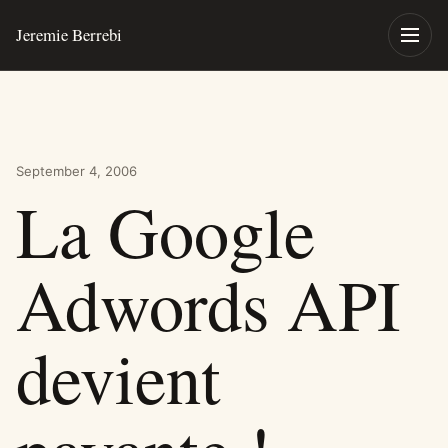
Skip to content
Jeremie Berrebi
Toggle
September 4, 2006
La Google
Adwords API
devient