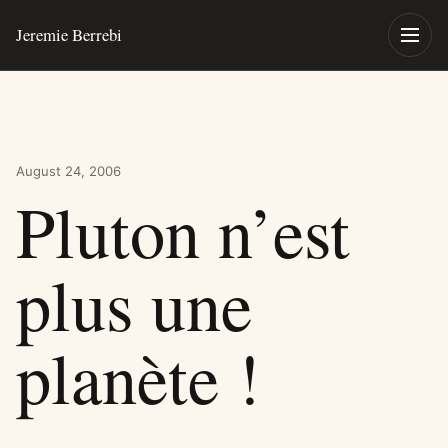
Skip to content
Jeremie Berrebi
Toggle
August 24, 2006
Pluton n’est
plus une
planète !