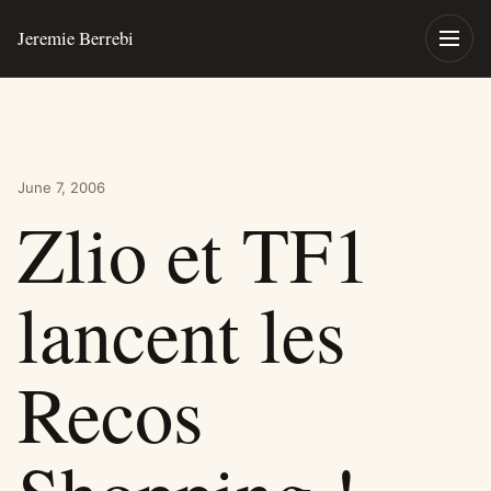
Skip to content
Jeremie Berrebi
Toggle
June 7, 2006
Zlio et TF1
lancent les
Recos